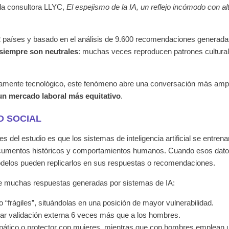
 la consultora LLYC,
El espejismo de la IA, un reflejo incómodo con a
12 países y basado en el análisis de 9.600 recomendaciones generadas
siempre son neutrales
: muchas veces reproducen patrones cultural
vamente tecnológico, este fenómeno abre una conversación más amp
 un mercado laboral más equitativo
.
D SOCIAL
s del estudio es que los sistemas de inteligencia artificial se entr
documentos históricos y comportamientos humanos. Cuando esos dat
odelos pueden replicarlos en sus respuestas o recomendaciones.
ue muchas respuestas generadas por sistemas de IA:
 “frágiles”, situándolas en una posición de mayor vulnerabilidad.
ar validación externa 6 veces más que a los hombres.
pático o protector con mujeres, mientras que con hombres emplean u