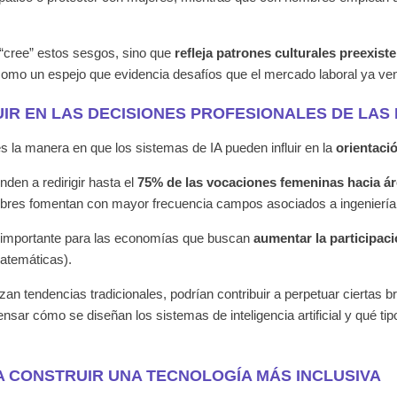
a “cree” estos sesgos, sino que
refleja patrones culturales preexiste
si como un espejo que evidencia desafíos que el mercado laboral ya ve
UIR EN LAS DECISIONES PROFESIONALES DE LAS
es la manera en que los sistemas de IA pueden influir en la
orientaci
nden a redirigir hasta el
75% de las vocaciones femeninas
hacia á
mbres fomentan con mayor frecuencia campos asociados a ingeniería 
 importante para las economías que buscan
aumentar la participa
matemáticas).
rzan tendencias tradicionales, podrían contribuir a perpetuar ciertas
sar cómo se diseñan los sistemas de inteligencia artificial y qué tipo
 CONSTRUIR UNA TECNOLOGÍA MÁS INCLUSIVA