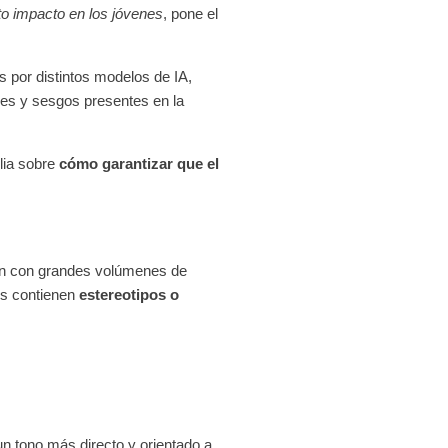
lto impacto en los jóvenes
, pone el
 por distintos modelos de IA,
es y sesgos presentes en la
lia sobre
cómo garantizar que el
enan con grandes volúmenes de
os contienen
estereotipos o
n tono más directo y orientado a