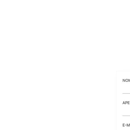
NO
APE
E-M