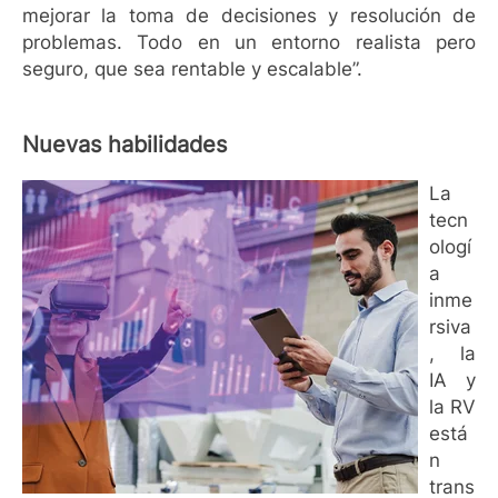
mejorar la toma de decisiones y resolución de
problemas. Todo en un entorno realista pero
seguro, que sea rentable y escalable”.
Nuevas habilidades
La
tecn
ologí
a
inme
rsiva
, la
IA y
la RV
está
n
trans